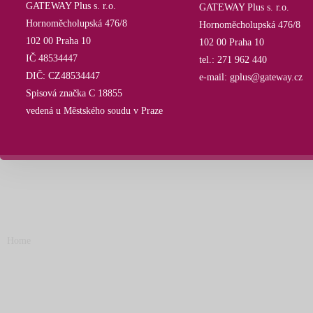
GATEWAY Plus s. r.o.
GATEWAY Plus s. r.o.
Hornoměcholupská 476/8
Hornoměcholupská 476/8
102 00 Praha 10
102 00 Praha 10
IČ 48534447
tel.: 271 962 440
DIČ: CZ48534447
e-mail: gplus@gateway.cz
Spisová značka C 18855
vedená u Městského soudu v Praze
Home