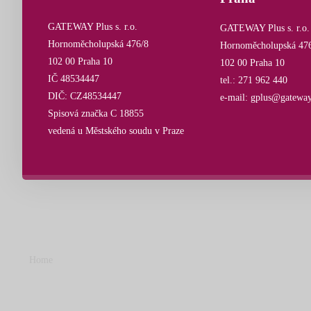
GATEWAY Plus s. r.o.
GATEWAY Plus s. r.o.
Hornoměcholupská 476/8
Hornoměcholupská 47
102 00 Praha 10
102 00 Praha 10
IČ 48534447
tel.: 271 962 440
DIČ: CZ48534447
e-mail: gplus@gateway
Spisová značka C 18855
vedená u Městského soudu v Praze
Home