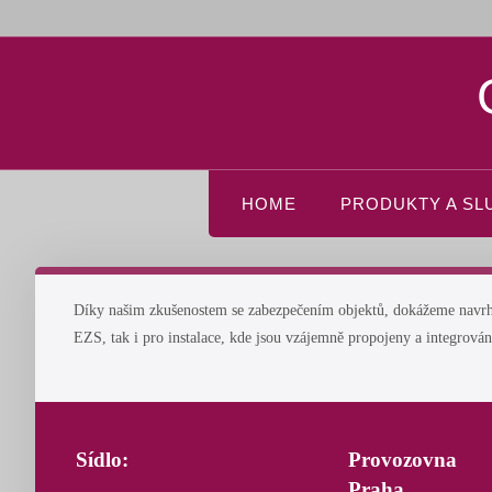
HOME
PRODUKTY A SL
Díky našim zkušenostem se zabezpečením objektů, dokážeme navrhnou
EZS, tak i pro instalace, kde jsou vzájemně propojeny a integrová
Sídlo:
Provozovna
Praha