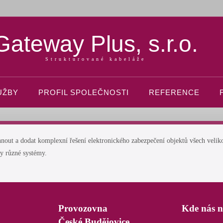
Gateway Plus, s.r.o.
Strukturované kabeláže
UŽBY
PROFIL SPOLEČNOSTI
REFERENCE
t a dodat komplexní řešení elektronického zabezpečení objektů všech velikostí
ny různé systémy.
Provozovna
Kde nás n
České Budějovice