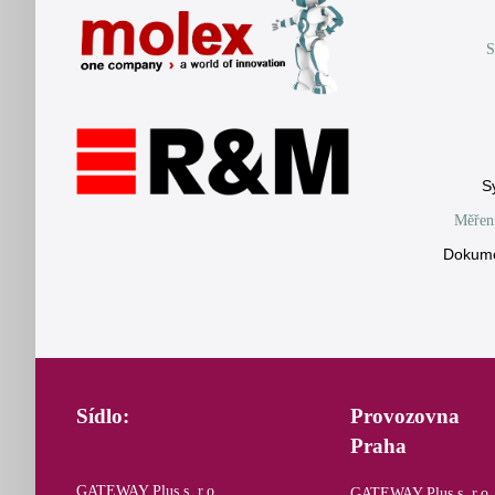
S
S
Měření
Dokume
Sídlo:
Provozovna
Praha
GATEWAY Plus s. r.o.
GATEWAY Plus s. r.o.