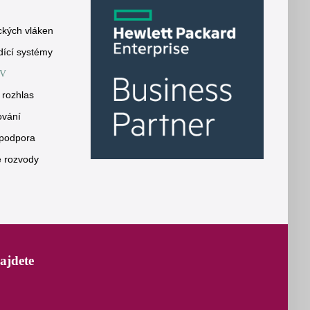
ckých vláken
dící systémy
V
 rozhlas
ování
 podpora
é rozvody
ajdete