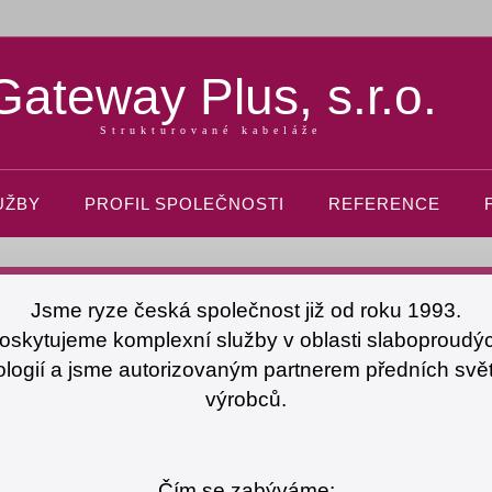
Gateway Plus, s.r.o.
Strukturované kabeláže
UŽBY
PROFIL SPOLEČNOSTI
REFERENCE
Jsme ryze česká společnost již od roku 1993.
oskytujeme komplexní služby v oblasti slaboproudý
ologií a jsme autorizovaným partnerem předních svě
výrobců.
Čím se zabýváme: