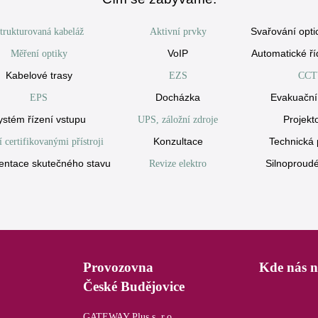
Svařování opti
trukturovaná kabeláž
Aktivní prvky
VoIP
Automatické ří
Měření optiky
Kabelové trasy
EZS
CCT
Docházka
Evakuační
EPS
ystém řízení vstupu
Projekt
UPS, záložní zdroje
Konzultace
Technická
 certifikovanými přístroji
ntace skutečného stavu
Silnoproud
Revize elektro
Provozovna
Kde nás n
České Budějovice
GATEWAY Plus s. r.o.